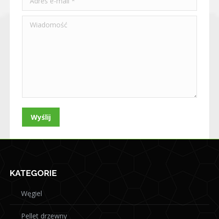
Wiadomość
Wyślij
KATEGORIE
Węgiel
Pellet drzewny